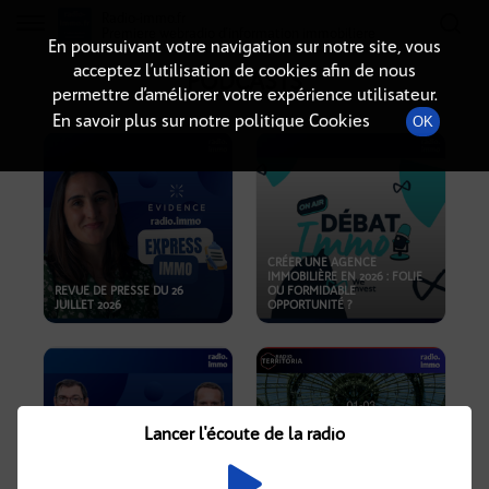
Radio-immo.fr
Premiere webradio d'information immobiliere
En poursuivant votre navigation sur notre site, vous
acceptez l’utilisation de cookies afin de nous
PODCASTS
permettre d’améliorer votre expérience utilisateur.
En savoir plus sur notre politique Cookies
OK
CRÉER UNE AGENCE
IMMOBILIÈRE EN 2026 : FOLIE
REVUE DE PRESSE DU 26
OU FORMIDABLE
JUILLET 2026
OPPORTUNITÉ ?
Lancer l'écoute de la radio
CRISE IMMOBILIÈRE, PRIX EN
BAISSE, NOUVELLES