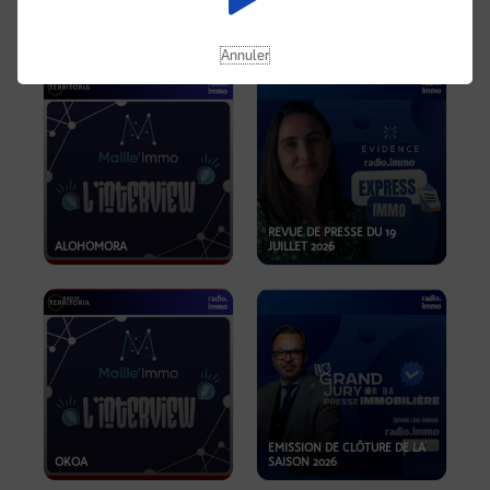
OPPORTUNITÉS… ET SI LE BON
PLAN SE TROUVAIT LÀ OÙ ON
EMISSION SPÉCIALE SIBCA
NE REGARDE PAS ASSEZ ?
2026
Annuler
REVUE DE PRESSE DU 19
ALOHOMORA
JUILLET 2026
EMISSION DE CLÔTURE DE LA
OKOA
SAISON 2026