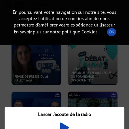
Radio-immo.fr
Premiere webradio d'information immobiliere
En poursuivant votre navigation sur notre site, vous
acceptez l’utilisation de cookies afin de nous
PODCASTS
permettre d’améliorer votre expérience utilisateur.
En savoir plus sur notre politique Cookies
OK
CRÉER UNE AGENCE
IMMOBILIÈRE EN 2026 : FOLIE
REVUE DE PRESSE DU 26
OU FORMIDABLE
JUILLET 2026
OPPORTUNITÉ ?
Lancer l'écoute de la radio
CRISE IMMOBILIÈRE, PRIX EN
BAISSE, NOUVELLES