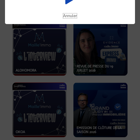
OPPORTUNITÉS… ET SI LE BON
PLAN SE TROUVAIT LÀ OÙ ON
EMISSION SPÉCIALE SIBCA
NE REGARDE PAS ASSEZ ?
2026
Annuler
REVUE DE PRESSE DU 19
ALOHOMORA
JUILLET 2026
EMISSION DE CLÔTURE DE LA
OKOA
SAISON 2026