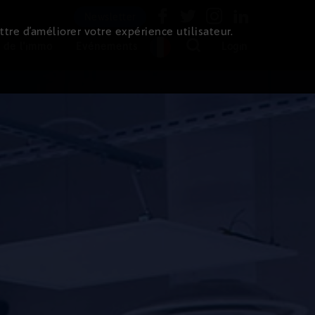
Newsletter
ttre d’améliorer votre expérience utilisateur.
 de l'immo
Evénements
Login