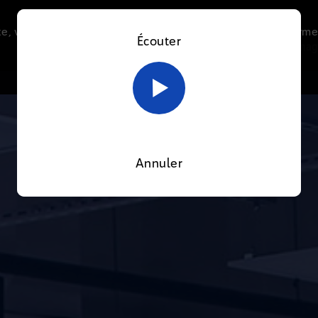
e, vous acceptez l’utilisation de cookies afin de nous perme
Écouter
Le direct
Thématiques
La radio
Le mag
En savoir plus sur notre politique Cookies
OK
Annuler