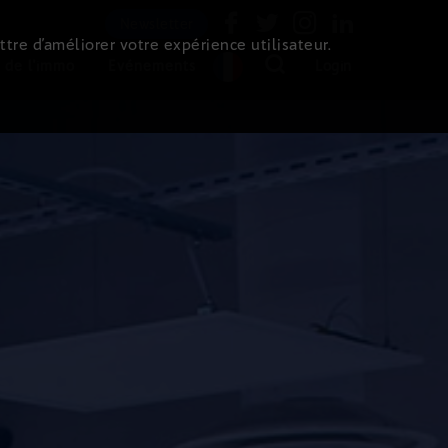
Newsletter
ttre d’améliorer votre expérience utilisateur.
 de l'immo
Evénements
Login