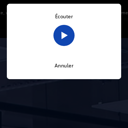
e, vous acceptez l’utilisation de cookies afin de nous perme
Écouter
Le direct
Thématiques
La radio
Le mag
En savoir plus sur notre politique Cookies
OK
Annuler