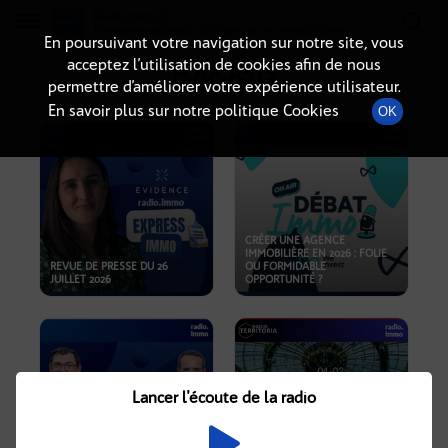
Radio-immo.fr
Premiere webradio d'information immobiliere
En poursuivant votre navigation sur notre site, vous
acceptez l’utilisation de cookies afin de nous
PODCASTS
permettre d’améliorer votre expérience utilisateur.
En savoir plus sur notre politique Cookies
OK
CRÉER UNE AGENCE
IMMOBILIÈRE EN 2026 : FOLIE
REVUE DE PRESSE DU 26
OU FORMIDABLE
JUILLET 2026
OPPORTUNITÉ ?
Lancer l'écoute de la radio
CRISE IMMOBILIÈRE, PRIX EN
BAISSE, NOUVELLES