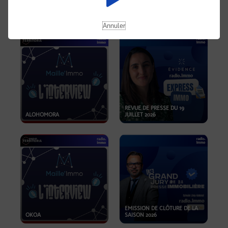
OPPORTUNITÉS… ET SI LE BON
PLAN SE TROUVAIT LÀ OÙ ON
EMISSION SPÉCIALE SIBCA
NE REGARDE PAS ASSEZ ?
2026
Annuler
REVUE DE PRESSE DU 19
ALOHOMORA
JUILLET 2026
EMISSION DE CLÔTURE DE LA
OKOA
SAISON 2026