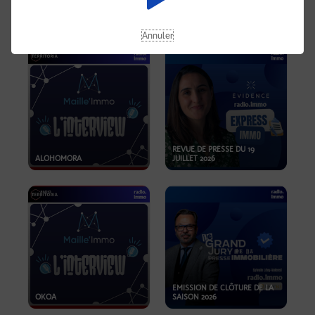
OPPORTUNITÉS… ET SI LE BON
PLAN SE TROUVAIT LÀ OÙ ON
EMISSION SPÉCIALE SIBCA
NE REGARDE PAS ASSEZ ?
2026
Annuler
REVUE DE PRESSE DU 19
ALOHOMORA
JUILLET 2026
EMISSION DE CLÔTURE DE LA
OKOA
SAISON 2026