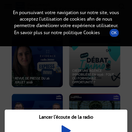
Radio-immo.fr
Premiere webradio d'information immobiliere
En poursuivant votre navigation sur notre site, vous
acceptez l’utilisation de cookies afin de nous
PODCASTS
permettre d’améliorer votre expérience utilisateur.
En savoir plus sur notre politique Cookies
OK
CRÉER UNE AGENCE
IMMOBILIÈRE EN 2026 : FOLIE
REVUE DE PRESSE DU 26
OU FORMIDABLE
JUILLET 2026
OPPORTUNITÉ ?
Lancer l'écoute de la radio
CRISE IMMOBILIÈRE, PRIX EN
BAISSE, NOUVELLES