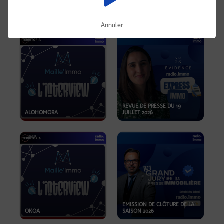
OPPORTUNITÉS… ET SI LE BON
PLAN SE TROUVAIT LÀ OÙ ON
EMISSION SPÉCIALE SIBCA
NE REGARDE PAS ASSEZ ?
2026
Annuler
REVUE DE PRESSE DU 19
ALOHOMORA
JUILLET 2026
EMISSION DE CLÔTURE DE LA
OKOA
SAISON 2026