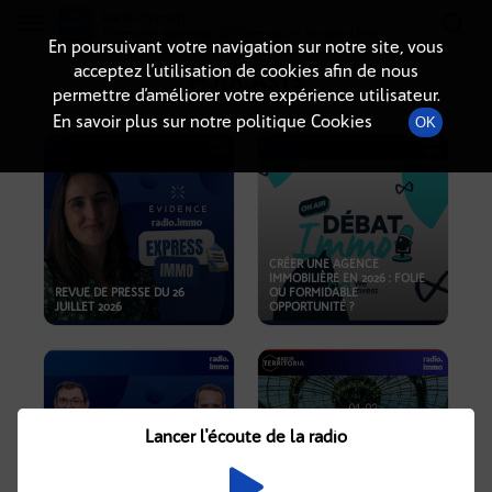
Radio-immo.fr
Premiere webradio d'information immobiliere
En poursuivant votre navigation sur notre site, vous
acceptez l’utilisation de cookies afin de nous
PODCASTS
permettre d’améliorer votre expérience utilisateur.
En savoir plus sur notre politique Cookies
OK
CRÉER UNE AGENCE
IMMOBILIÈRE EN 2026 : FOLIE
REVUE DE PRESSE DU 26
OU FORMIDABLE
JUILLET 2026
OPPORTUNITÉ ?
Lancer l'écoute de la radio
CRISE IMMOBILIÈRE, PRIX EN
BAISSE, NOUVELLES