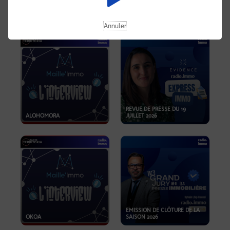
OPPORTUNITÉS… ET SI LE BON
PLAN SE TROUVAIT LÀ OÙ ON
EMISSION SPÉCIALE SIBCA
NE REGARDE PAS ASSEZ ?
2026
Annuler
REVUE DE PRESSE DU 19
ALOHOMORA
JUILLET 2026
EMISSION DE CLÔTURE DE LA
OKOA
SAISON 2026