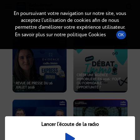
Radio-immo.fr
Premiere webradio d'information immobiliere
En poursuivant votre navigation sur notre site, vous
acceptez l’utilisation de cookies afin de nous
PODCASTS
permettre d’améliorer votre expérience utilisateur.
En savoir plus sur notre politique Cookies
OK
CRÉER UNE AGENCE
IMMOBILIÈRE EN 2026 : FOLIE
REVUE DE PRESSE DU 26
OU FORMIDABLE
JUILLET 2026
OPPORTUNITÉ ?
Lancer l'écoute de la radio
CRISE IMMOBILIÈRE, PRIX EN
BAISSE, NOUVELLES