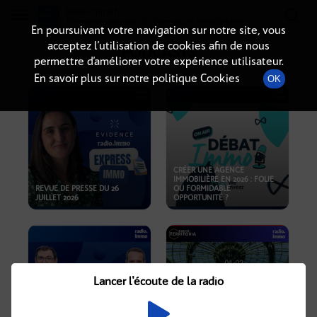
Radio-immo.fr
Premiere webradio d'information immobiliere
En poursuivant votre navigation sur notre site, vous
acceptez l’utilisation de cookies afin de nous
PODCASTS
permettre d’améliorer votre expérience utilisateur.
En savoir plus sur notre politique Cookies
OK
CRÉER UNE AGENCE
IMMOBILIÈRE EN 2026 : FOLIE
REVUE DE PRESSE DU 26
OU FORMIDABLE
JUILLET 2026
OPPORTUNITÉ ?
Lancer l'écoute de la radio
CRISE IMMOBILIÈRE, PRIX EN
BAISSE, NOUVELLES