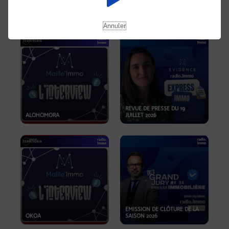
OPPORTUNITÉS… ET SI LE BON
PLAN SE TROUVAIT LÀ OÙ ON
EMISSION SPÉCIALE SIBCA
NE REGARDE PAS ASSEZ ?
2026
Annuler
REVUE DE PRESSE DU 19
ALOHOMORA
JUILLET 2026
EMISSION DE CLÔTURE DE LA
OKOA
SAISON 2026