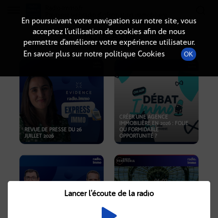
Radio-immo.fr
Premiere webradio d'information immobiliere
En poursuivant votre navigation sur notre site, vous
acceptez l’utilisation de cookies afin de nous
PODCASTS
permettre d’améliorer votre expérience utilisateur.
En savoir plus sur notre politique Cookies
OK
CRÉER UNE AGENCE
IMMOBILIÈRE EN 2026 : FOLIE
REVUE DE PRESSE DU 26
OU FORMIDABLE
JUILLET 2026
OPPORTUNITÉ ?
Lancer l'écoute de la radio
CRISE IMMOBILIÈRE, PRIX EN
BAISSE, NOUVELLES