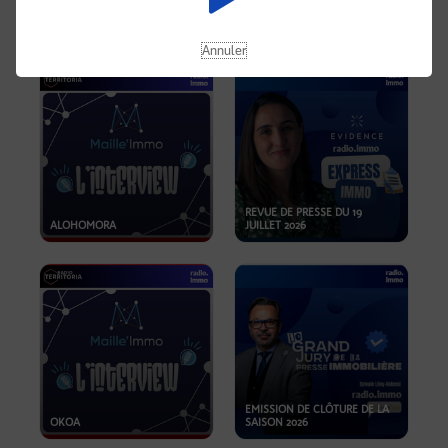
OPPORTUNITÉS… ET SI LE BON
PLAN SE TROUVAIT LÀ OÙ ON
EMISSION SPÉCIALE SIBCA
NE REGARDE PAS ASSEZ ?
2026
Annuler
REVUE DE PRESSE DU 19
ALOHOMORA
JUILLET 2026
EMISSION DE CLÔTURE DE LA
OKOA
SAISON 2026