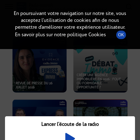
Radio-immo.fr
Premiere webradio d'information immobiliere
En poursuivant votre navigation sur notre site, vous
acceptez l’utilisation de cookies afin de nous
PODCASTS
permettre d’améliorer votre expérience utilisateur.
En savoir plus sur notre politique Cookies
OK
CRÉER UNE AGENCE
IMMOBILIÈRE EN 2026 : FOLIE
REVUE DE PRESSE DU 26
OU FORMIDABLE
JUILLET 2026
OPPORTUNITÉ ?
Lancer l'écoute de la radio
CRISE IMMOBILIÈRE, PRIX EN
BAISSE, NOUVELLES