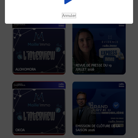
OPPORTUNITÉS… ET SI LE BON
PLAN SE TROUVAIT LÀ OÙ ON
EMISSION SPÉCIALE SIBCA
NE REGARDE PAS ASSEZ ?
2026
Annuler
REVUE DE PRESSE DU 19
ALOHOMORA
JUILLET 2026
EMISSION DE CLÔTURE DE LA
OKOA
SAISON 2026