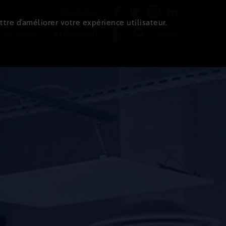
Newsletter
ttre d’améliorer votre expérience utilisateur.
 de l'immo
Evénements
Login