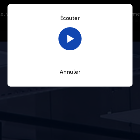
e, vous acceptez l’utilisation de cookies afin de nous perme
Écouter
Le direct
Thématiques
La radio
Le mag
En savoir plus sur notre politique Cookies
OK
Annuler