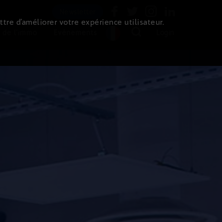
Newsletter
ttre d’améliorer votre expérience utilisateur.
 de l'immo
Evénements
Login