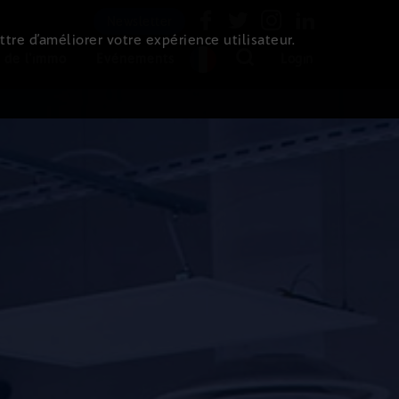
Newsletter
ttre d’améliorer votre expérience utilisateur.
 de l'immo
Evénements
Login