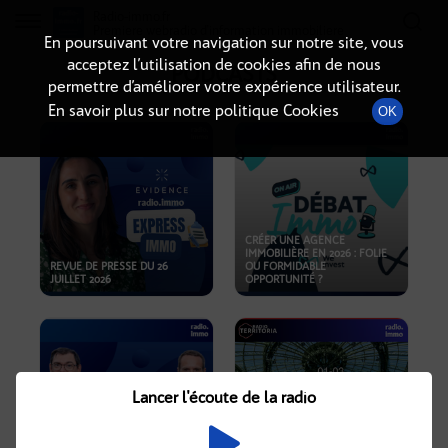
Radio-immo.fr
Premiere webradio d'information immobiliere
En poursuivant votre navigation sur notre site, vous
acceptez l’utilisation de cookies afin de nous
PODCASTS
permettre d’améliorer votre expérience utilisateur.
En savoir plus sur notre politique Cookies
OK
CRÉER UNE AGENCE
IMMOBILIÈRE EN 2026 : FOLIE
REVUE DE PRESSE DU 26
OU FORMIDABLE
JUILLET 2026
OPPORTUNITÉ ?
Lancer l'écoute de la radio
CRISE IMMOBILIÈRE, PRIX EN
BAISSE, NOUVELLES