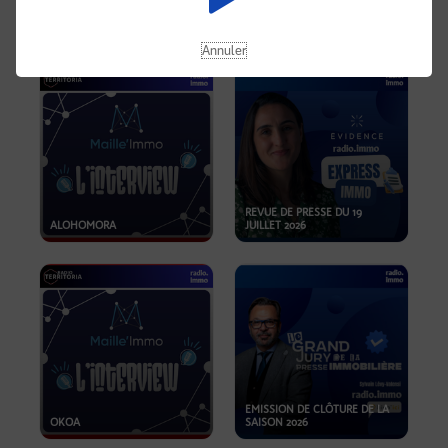
OPPORTUNITÉS… ET SI LE BON
PLAN SE TROUVAIT LÀ OÙ ON
EMISSION SPÉCIALE SIBCA
NE REGARDE PAS ASSEZ ?
2026
Annuler
REVUE DE PRESSE DU 19
ALOHOMORA
JUILLET 2026
EMISSION DE CLÔTURE DE LA
OKOA
SAISON 2026