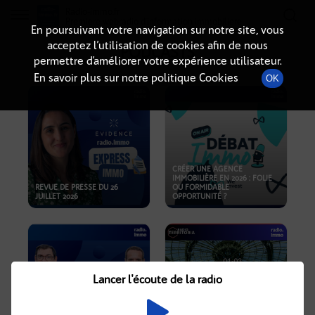
Radio-immo.fr
Premiere webradio d'information immobiliere
En poursuivant votre navigation sur notre site, vous
acceptez l’utilisation de cookies afin de nous
PODCASTS
permettre d’améliorer votre expérience utilisateur.
En savoir plus sur notre politique Cookies
OK
CRÉER UNE AGENCE
IMMOBILIÈRE EN 2026 : FOLIE
REVUE DE PRESSE DU 26
OU FORMIDABLE
JUILLET 2026
OPPORTUNITÉ ?
Lancer l'écoute de la radio
CRISE IMMOBILIÈRE, PRIX EN
BAISSE, NOUVELLES