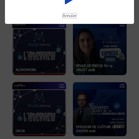
OPPORTUNITÉS… ET SI LE BON
PLAN SE TROUVAIT LÀ OÙ ON
EMISSION SPÉCIALE SIBCA
NE REGARDE PAS ASSEZ ?
2026
Annuler
REVUE DE PRESSE DU 19
ALOHOMORA
JUILLET 2026
EMISSION DE CLÔTURE DE LA
OKOA
SAISON 2026