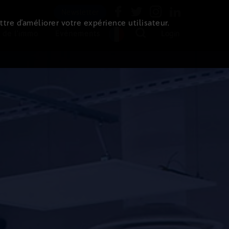
Newsletter
ttre d’améliorer votre expérience utilisateur.
 de l'immo
Evénements
Login