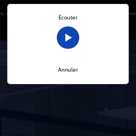
e, vous acceptez l’utilisation de cookies afin de nous perme
Écouter
Le direct
Thématiques
La radio
Le mag
En savoir plus sur notre politique Cookies
OK
Annuler