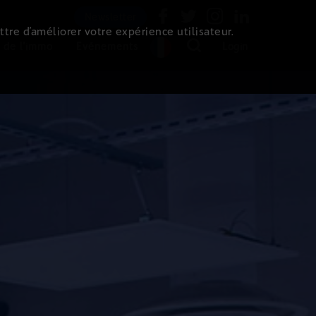
Newsletter
ttre d’améliorer votre expérience utilisateur.
 de l'immo
Evénements
Login