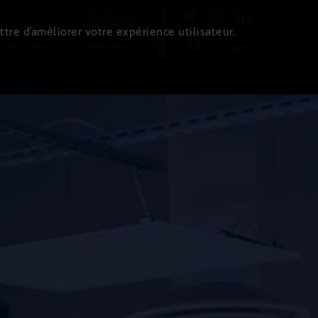
Newsletter
ttre d’améliorer votre expérience utilisateur.
 de l'immo
Evénements
Login