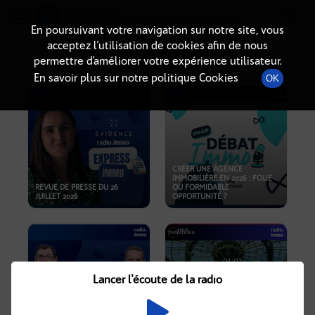
Radio-immo.fr
Premiere webradio d'information immobiliere
En poursuivant votre navigation sur notre site, vous
acceptez l’utilisation de cookies afin de nous
PODCASTS
permettre d’améliorer votre expérience utilisateur.
En savoir plus sur notre politique Cookies
OK
CRÉER UNE AGENCE
IMMOBILIÈRE EN 2026 : FOLIE
REVUE DE PRESSE DU 26
OU FORMIDABLE
JUILLET 2026
OPPORTUNITÉ ?
Lancer l'écoute de la radio
CRISE IMMOBILIÈRE, PRIX EN
BAISSE, NOUVELLES