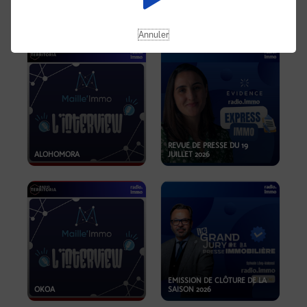
OPPORTUNITÉS… ET SI LE BON
PLAN SE TROUVAIT LÀ OÙ ON
EMISSION SPÉCIALE SIBCA
NE REGARDE PAS ASSEZ ?
2026
Annuler
REVUE DE PRESSE DU 19
ALOHOMORA
JUILLET 2026
EMISSION DE CLÔTURE DE LA
OKOA
SAISON 2026