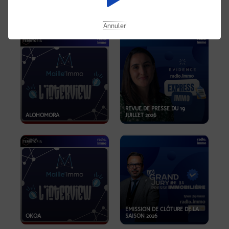
OPPORTUNITÉS… ET SI LE BON
PLAN SE TROUVAIT LÀ OÙ ON
EMISSION SPÉCIALE SIBCA
NE REGARDE PAS ASSEZ ?
2026
Annuler
REVUE DE PRESSE DU 19
ALOHOMORA
JUILLET 2026
EMISSION DE CLÔTURE DE LA
OKOA
SAISON 2026