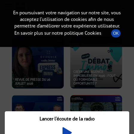
Radio-immo.fr
Premiere webradio d'information immobiliere
En poursuivant votre navigation sur notre site, vous
acceptez l’utilisation de cookies afin de nous
PODCASTS
permettre d’améliorer votre expérience utilisateur.
En savoir plus sur notre politique Cookies
OK
CRÉER UNE AGENCE
IMMOBILIÈRE EN 2026 : FOLIE
REVUE DE PRESSE DU 26
OU FORMIDABLE
JUILLET 2026
OPPORTUNITÉ ?
Lancer l'écoute de la radio
CRISE IMMOBILIÈRE, PRIX EN
BAISSE, NOUVELLES