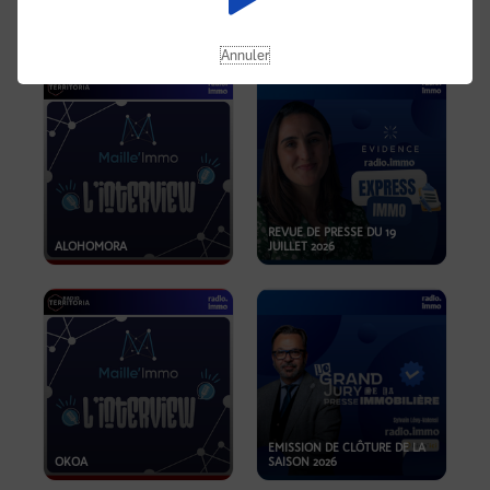
OPPORTUNITÉS… ET SI LE BON
PLAN SE TROUVAIT LÀ OÙ ON
EMISSION SPÉCIALE SIBCA
NE REGARDE PAS ASSEZ ?
2026
Annuler
REVUE DE PRESSE DU 19
ALOHOMORA
JUILLET 2026
EMISSION DE CLÔTURE DE LA
OKOA
SAISON 2026