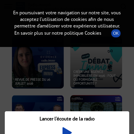
Radio-immo.fr
Premiere webradio d'information immobiliere
En poursuivant votre navigation sur notre site, vous
acceptez l’utilisation de cookies afin de nous
PODCASTS
permettre d’améliorer votre expérience utilisateur.
En savoir plus sur notre politique Cookies
OK
CRÉER UNE AGENCE
IMMOBILIÈRE EN 2026 : FOLIE
REVUE DE PRESSE DU 26
OU FORMIDABLE
JUILLET 2026
OPPORTUNITÉ ?
Lancer l'écoute de la radio
CRISE IMMOBILIÈRE, PRIX EN
BAISSE, NOUVELLES