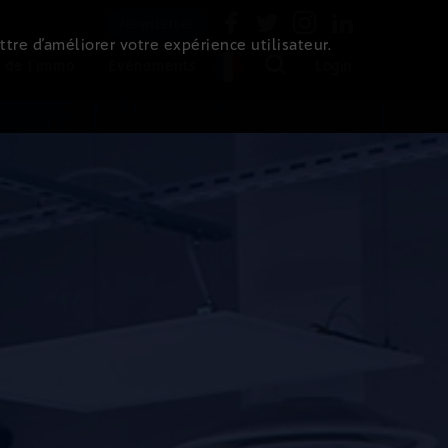
Newsletter
ttre d’améliorer votre expérience utilisateur.
 de l'immo
Evénements
Login