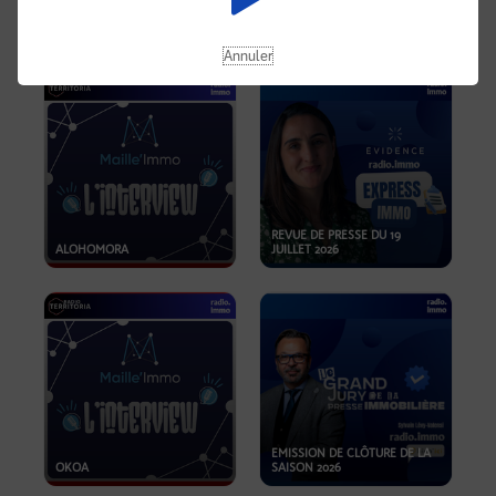
OPPORTUNITÉS… ET SI LE BON
PLAN SE TROUVAIT LÀ OÙ ON
EMISSION SPÉCIALE SIBCA
NE REGARDE PAS ASSEZ ?
2026
Annuler
REVUE DE PRESSE DU 19
ALOHOMORA
JUILLET 2026
EMISSION DE CLÔTURE DE LA
OKOA
SAISON 2026