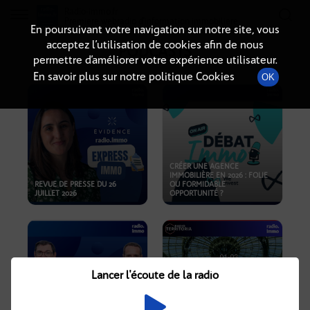
Radio-immo.fr
Premiere webradio d'information immobiliere
En poursuivant votre navigation sur notre site, vous
acceptez l’utilisation de cookies afin de nous
PODCASTS
permettre d’améliorer votre expérience utilisateur.
En savoir plus sur notre politique Cookies
OK
CRÉER UNE AGENCE
IMMOBILIÈRE EN 2026 : FOLIE
REVUE DE PRESSE DU 26
OU FORMIDABLE
JUILLET 2026
OPPORTUNITÉ ?
Lancer l'écoute de la radio
CRISE IMMOBILIÈRE, PRIX EN
BAISSE, NOUVELLES