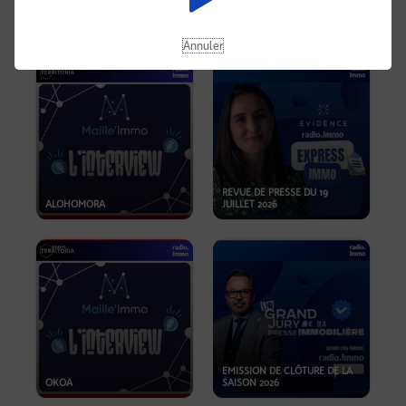
OPPORTUNITÉS… ET SI LE BON
PLAN SE TROUVAIT LÀ OÙ ON
EMISSION SPÉCIALE SIBCA
NE REGARDE PAS ASSEZ ?
2026
Annuler
REVUE DE PRESSE DU 19
ALOHOMORA
JUILLET 2026
EMISSION DE CLÔTURE DE LA
OKOA
SAISON 2026