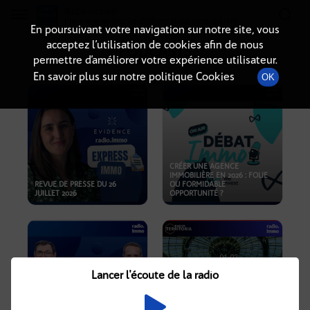
Radio-immo.fr
Premiere webradio d'information immobiliere
En poursuivant votre navigation sur notre site, vous
acceptez l’utilisation de cookies afin de nous
PODCASTS
permettre d’améliorer votre expérience utilisateur.
En savoir plus sur notre politique Cookies
OK
CRÉER UNE AGENCE
IMMOBILIÈRE EN 2026 : FOLIE
REVUE DE PRESSE DU 26
OU FORMIDABLE
JUILLET 2026
OPPORTUNITÉ ?
Lancer l'écoute de la radio
CRISE IMMOBILIÈRE, PRIX EN
BAISSE, NOUVELLES