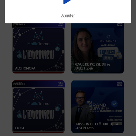
OPPORTUNITÉS… ET SI LE BON
PLAN SE TROUVAIT LÀ OÙ ON
EMISSION SPÉCIALE SIBCA
NE REGARDE PAS ASSEZ ?
2026
Annuler
REVUE DE PRESSE DU 19
ALOHOMORA
JUILLET 2026
EMISSION DE CLÔTURE DE LA
OKOA
SAISON 2026