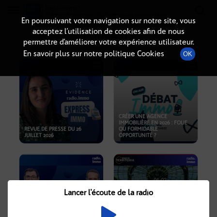
Radio-immo.fr
Premiere webradio d'information immobiliere
En poursuivant votre navigation sur notre site, vous
acceptez l’utilisation de cookies afin de nous
PODCASTS
permettre d’améliorer votre expérience utilisateur.
En savoir plus sur notre politique Cookies
OK
CRÉER UNE AGENCE
IMMOBILIÈRE EN 2026 : FOLIE
REVUE DE PRESSE DU 26
OU FORMIDABLE
JUILLET 2026
OPPORTUNITÉ ?
Lancer l'écoute de la radio
CRISE IMMOBILIÈRE, PRIX EN
BAISSE, NOUVELLES