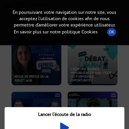
Radio-immo.fr
Premiere webradio d'information immobiliere
En poursuivant votre navigation sur notre site, vous
acceptez l’utilisation de cookies afin de nous
PODCASTS
permettre d’améliorer votre expérience utilisateur.
En savoir plus sur notre politique Cookies
OK
CRÉER UNE AGENCE
IMMOBILIÈRE EN 2026 : FOLIE
REVUE DE PRESSE DU 26
OU FORMIDABLE
JUILLET 2026
OPPORTUNITÉ ?
Lancer l'écoute de la radio
CRISE IMMOBILIÈRE, PRIX EN
BAISSE, NOUVELLES