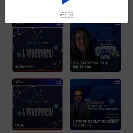
OPPORTUNITÉS… ET SI LE BON
PLAN SE TROUVAIT LÀ OÙ ON
EMISSION SPÉCIALE SIBCA
NE REGARDE PAS ASSEZ ?
2026
Annuler
REVUE DE PRESSE DU 19
ALOHOMORA
JUILLET 2026
EMISSION DE CLÔTURE DE LA
OKOA
SAISON 2026