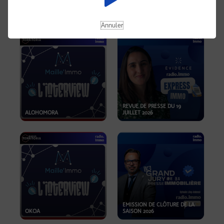
OPPORTUNITÉS… ET SI LE BON
PLAN SE TROUVAIT LÀ OÙ ON
EMISSION SPÉCIALE SIBCA
NE REGARDE PAS ASSEZ ?
2026
Annuler
REVUE DE PRESSE DU 19
ALOHOMORA
JUILLET 2026
EMISSION DE CLÔTURE DE LA
OKOA
SAISON 2026