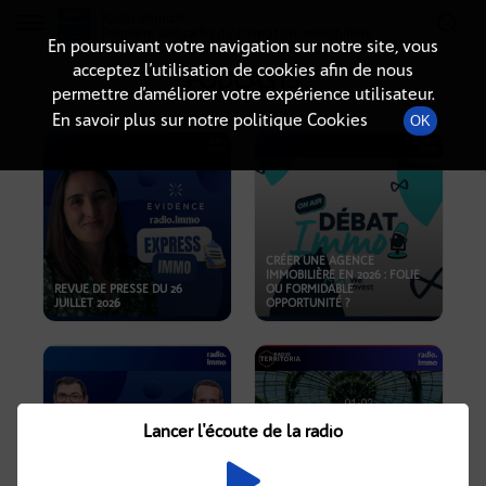
Radio-immo.fr
Premiere webradio d'information immobiliere
En poursuivant votre navigation sur notre site, vous
acceptez l’utilisation de cookies afin de nous
PODCASTS
permettre d’améliorer votre expérience utilisateur.
En savoir plus sur notre politique Cookies
OK
CRÉER UNE AGENCE
IMMOBILIÈRE EN 2026 : FOLIE
REVUE DE PRESSE DU 26
OU FORMIDABLE
JUILLET 2026
OPPORTUNITÉ ?
Lancer l'écoute de la radio
CRISE IMMOBILIÈRE, PRIX EN
BAISSE, NOUVELLES