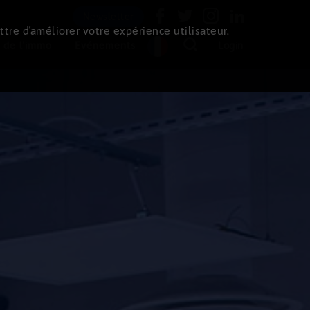
Newsletter
ttre d’améliorer votre expérience utilisateur.
 de l'immo
Evénements
Login