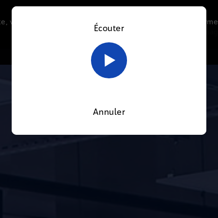
e, vous acceptez l’utilisation de cookies afin de nous perme
Écouter
Le direct
Thématiques
La radio
Le mag
En savoir plus sur notre politique Cookies
OK
Annuler