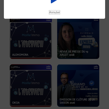
OPPORTUNITÉS… ET SI LE BON
PLAN SE TROUVAIT LÀ OÙ ON
EMISSION SPÉCIALE SIBCA
NE REGARDE PAS ASSEZ ?
2026
Annuler
REVUE DE PRESSE DU 19
ALOHOMORA
JUILLET 2026
EMISSION DE CLÔTURE DE LA
OKOA
SAISON 2026