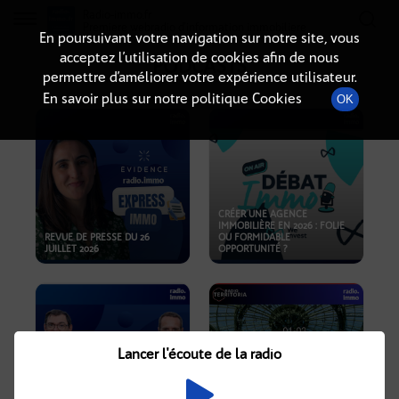
Radio-immo.fr
Premiere webradio d'information immobiliere
En poursuivant votre navigation sur notre site, vous
acceptez l’utilisation de cookies afin de nous
PODCASTS
permettre d’améliorer votre expérience utilisateur.
En savoir plus sur notre politique Cookies
OK
CRÉER UNE AGENCE
IMMOBILIÈRE EN 2026 : FOLIE
REVUE DE PRESSE DU 26
OU FORMIDABLE
JUILLET 2026
OPPORTUNITÉ ?
Lancer l'écoute de la radio
CRISE IMMOBILIÈRE, PRIX EN
BAISSE, NOUVELLES