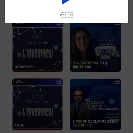
OPPORTUNITÉS… ET SI LE BON
PLAN SE TROUVAIT LÀ OÙ ON
EMISSION SPÉCIALE SIBCA
NE REGARDE PAS ASSEZ ?
2026
Annuler
REVUE DE PRESSE DU 19
ALOHOMORA
JUILLET 2026
EMISSION DE CLÔTURE DE LA
OKOA
SAISON 2026