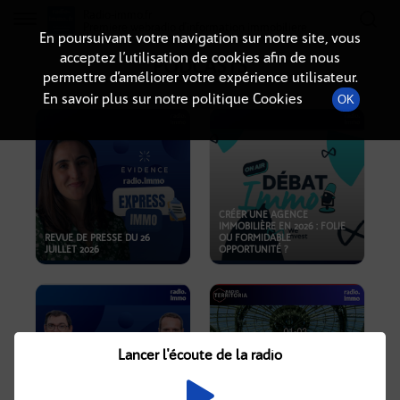
Radio-immo.fr
Premiere webradio d'information immobiliere
En poursuivant votre navigation sur notre site, vous
acceptez l’utilisation de cookies afin de nous
PODCASTS
permettre d’améliorer votre expérience utilisateur.
En savoir plus sur notre politique Cookies
OK
CRÉER UNE AGENCE
IMMOBILIÈRE EN 2026 : FOLIE
REVUE DE PRESSE DU 26
OU FORMIDABLE
JUILLET 2026
OPPORTUNITÉ ?
Lancer l'écoute de la radio
CRISE IMMOBILIÈRE, PRIX EN
BAISSE, NOUVELLES