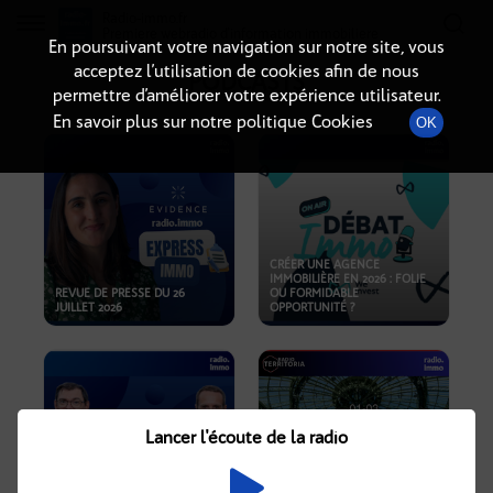
Radio-immo.fr
Premiere webradio d'information immobiliere
En poursuivant votre navigation sur notre site, vous
acceptez l’utilisation de cookies afin de nous
PODCASTS
permettre d’améliorer votre expérience utilisateur.
En savoir plus sur notre politique Cookies
OK
CRÉER UNE AGENCE
IMMOBILIÈRE EN 2026 : FOLIE
REVUE DE PRESSE DU 26
OU FORMIDABLE
JUILLET 2026
OPPORTUNITÉ ?
Lancer l'écoute de la radio
CRISE IMMOBILIÈRE, PRIX EN
BAISSE, NOUVELLES