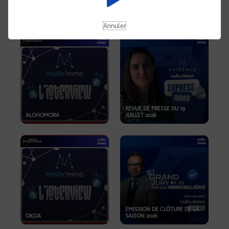
OPPORTUNITÉS… ET SI LE BON
PLAN SE TROUVAIT LÀ OÙ ON
EMISSION SPÉCIALE SIBCA
NE REGARDE PAS ASSEZ ?
2026
Annuler
REVUE DE PRESSE DU 19
ALOHOMORA
JUILLET 2026
EMISSION DE CLÔTURE DE LA
OKOA
SAISON 2026