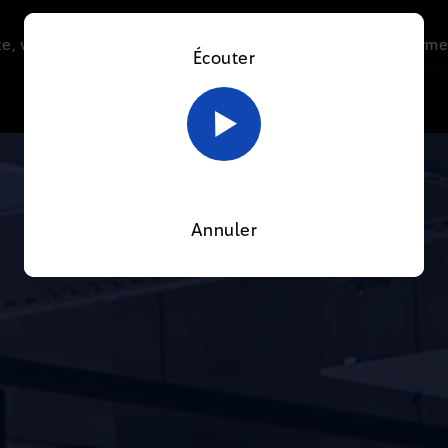
e, vous acceptez l’utilisation de cookies afin de nous perme
Écouter
Le direct
Thématiques
La radio
Le mag
En savoir plus sur notre politique Cookies
OK
Annuler