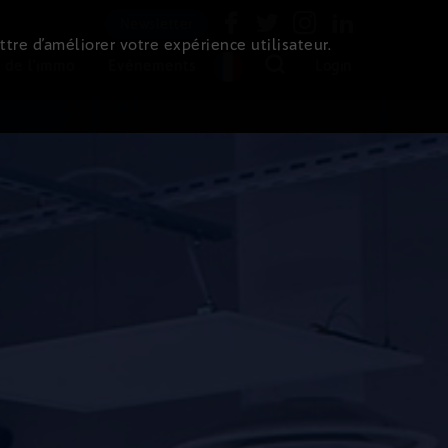
Newsletter
ttre d’améliorer votre expérience utilisateur.
 de l'immo
Evénements
Login