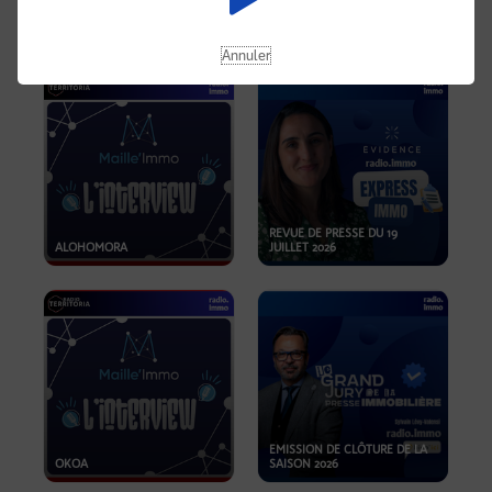
OPPORTUNITÉS… ET SI LE BON
PLAN SE TROUVAIT LÀ OÙ ON
EMISSION SPÉCIALE SIBCA
NE REGARDE PAS ASSEZ ?
2026
Annuler
REVUE DE PRESSE DU 19
ALOHOMORA
JUILLET 2026
EMISSION DE CLÔTURE DE LA
OKOA
SAISON 2026