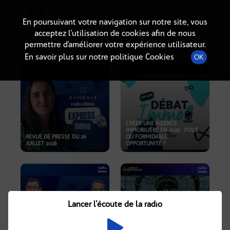
Radio-immo.fr
Premiere webradio d'information immobiliere
En poursuivant votre navigation sur notre site, vous
acceptez l’utilisation de cookies afin de nous
PODCASTS
permettre d’améliorer votre expérience utilisateur.
En savoir plus sur notre politique Cookies
OK
CRÉER UNE AGENCE
IMMOBILIÈRE EN 2026 : FOLIE
REVUE DE PRESSE DU 26
OU FORMIDABLE
JUILLET 2026
OPPORTUNITÉ ?
Lancer l'écoute de la radio
CRISE IMMOBILIÈRE, PRIX EN
BAISSE, NOUVELLES