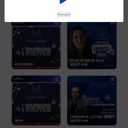
OPPORTUNITÉS… ET SI LE BON
PLAN SE TROUVAIT LÀ OÙ ON
EMISSION SPÉCIALE SIBCA
NE REGARDE PAS ASSEZ ?
2026
Annuler
REVUE DE PRESSE DU 19
ALOHOMORA
JUILLET 2026
EMISSION DE CLÔTURE DE LA
OKOA
SAISON 2026