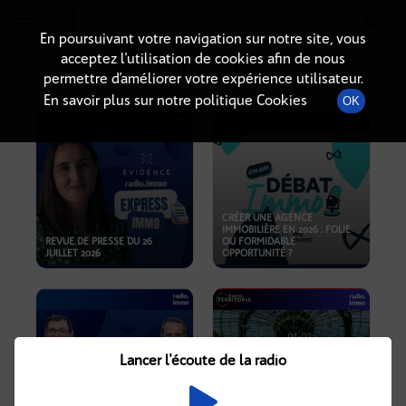
Radio-immo.fr
Premiere webradio d'information immobiliere
En poursuivant votre navigation sur notre site, vous
acceptez l’utilisation de cookies afin de nous
PODCASTS
permettre d’améliorer votre expérience utilisateur.
En savoir plus sur notre politique Cookies
OK
CRÉER UNE AGENCE
IMMOBILIÈRE EN 2026 : FOLIE
REVUE DE PRESSE DU 26
OU FORMIDABLE
JUILLET 2026
OPPORTUNITÉ ?
Lancer l'écoute de la radio
CRISE IMMOBILIÈRE, PRIX EN
BAISSE, NOUVELLES