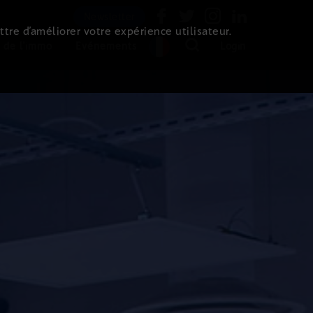
Newsletter
ttre d’améliorer votre expérience utilisateur.
 de l'immo
Evénements
Login