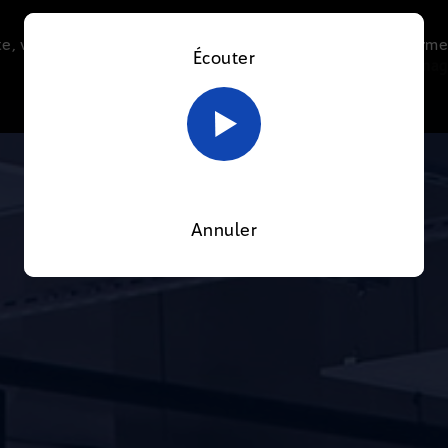
e, vous acceptez l’utilisation de cookies afin de nous perme
Écouter
Le direct
Thématiques
La radio
Le mag
En savoir plus sur notre politique Cookies
OK
Annuler