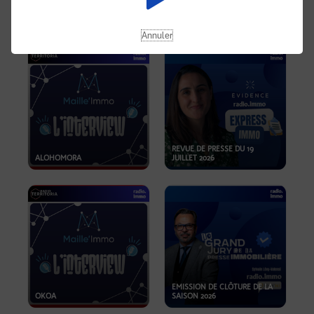
OPPORTUNITÉS… ET SI LE BON
PLAN SE TROUVAIT LÀ OÙ ON
EMISSION SPÉCIALE SIBCA
NE REGARDE PAS ASSEZ ?
2026
Annuler
REVUE DE PRESSE DU 19
ALOHOMORA
JUILLET 2026
EMISSION DE CLÔTURE DE LA
OKOA
SAISON 2026