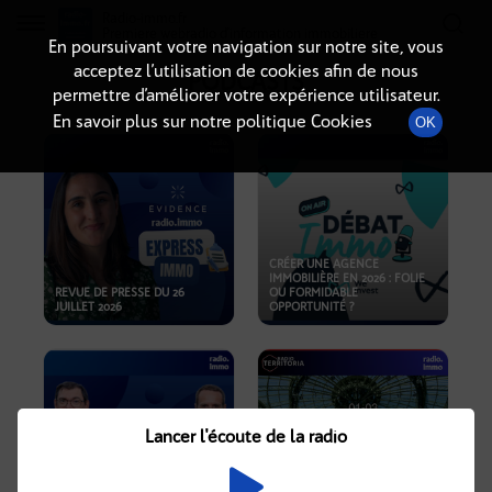
Radio-immo.fr
Premiere webradio d'information immobiliere
En poursuivant votre navigation sur notre site, vous
acceptez l’utilisation de cookies afin de nous
PODCASTS
permettre d’améliorer votre expérience utilisateur.
En savoir plus sur notre politique Cookies
OK
CRÉER UNE AGENCE
IMMOBILIÈRE EN 2026 : FOLIE
REVUE DE PRESSE DU 26
OU FORMIDABLE
JUILLET 2026
OPPORTUNITÉ ?
Lancer l'écoute de la radio
CRISE IMMOBILIÈRE, PRIX EN
BAISSE, NOUVELLES