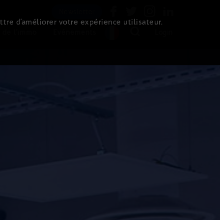
Newsletter
ttre d’améliorer votre expérience utilisateur.
 de l'immo
Evénements
Login