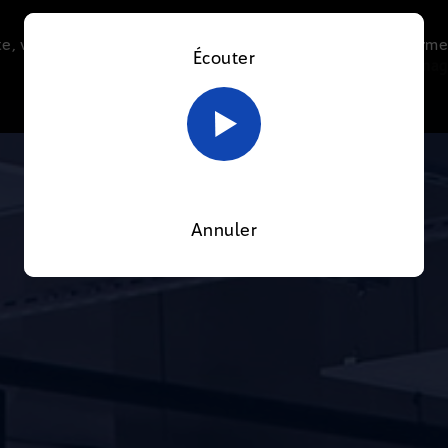
e, vous acceptez l’utilisation de cookies afin de nous perme
Écouter
Le direct
Thématiques
La radio
Le mag
En savoir plus sur notre politique Cookies
OK
Annuler