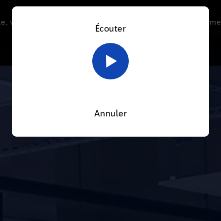
e, vous acceptez l’utilisation de cookies afin de nous perme
Écouter
Le direct
Thématiques
La radio
Le mag
En savoir plus sur notre politique Cookies
OK
Annuler