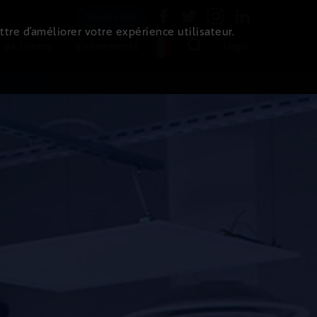
Newsletter
ttre d’améliorer votre expérience utilisateur.
 de l'immo
Evénements
Login