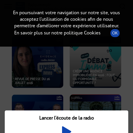
Radio-immo.fr
Premiere webradio d'information immobiliere
En poursuivant votre navigation sur notre site, vous
acceptez l’utilisation de cookies afin de nous
PODCASTS
permettre d’améliorer votre expérience utilisateur.
En savoir plus sur notre politique Cookies
OK
CRÉER UNE AGENCE
IMMOBILIÈRE EN 2026 : FOLIE
REVUE DE PRESSE DU 26
OU FORMIDABLE
JUILLET 2026
OPPORTUNITÉ ?
Lancer l'écoute de la radio
CRISE IMMOBILIÈRE, PRIX EN
BAISSE, NOUVELLES