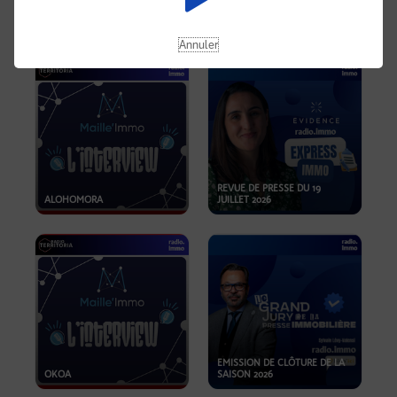
OPPORTUNITÉS… ET SI LE BON
PLAN SE TROUVAIT LÀ OÙ ON
EMISSION SPÉCIALE SIBCA
NE REGARDE PAS ASSEZ ?
2026
Annuler
REVUE DE PRESSE DU 19
ALOHOMORA
JUILLET 2026
EMISSION DE CLÔTURE DE LA
OKOA
SAISON 2026