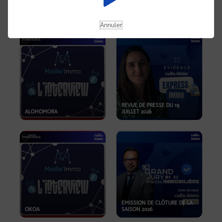
OPPORTUNITÉS… ET SI LE BON
PLAN SE TROUVAIT LÀ OÙ ON
EMISSION SPÉCIALE SIBCA
NE REGARDE PAS ASSEZ ?
2026
Annuler
REVUE DE PRESSE DU 19
ALOHOMORA
JUILLET 2026
EMISSION DE CLÔTURE DE LA
OKOA
SAISON 2026