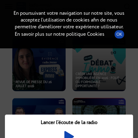
Radio-immo.fr
Premiere webradio d'information immobiliere
En poursuivant votre navigation sur notre site, vous
acceptez l’utilisation de cookies afin de nous
PODCASTS
permettre d’améliorer votre expérience utilisateur.
En savoir plus sur notre politique Cookies
OK
CRÉER UNE AGENCE
IMMOBILIÈRE EN 2026 : FOLIE
REVUE DE PRESSE DU 26
OU FORMIDABLE
JUILLET 2026
OPPORTUNITÉ ?
Lancer l'écoute de la radio
CRISE IMMOBILIÈRE, PRIX EN
BAISSE, NOUVELLES