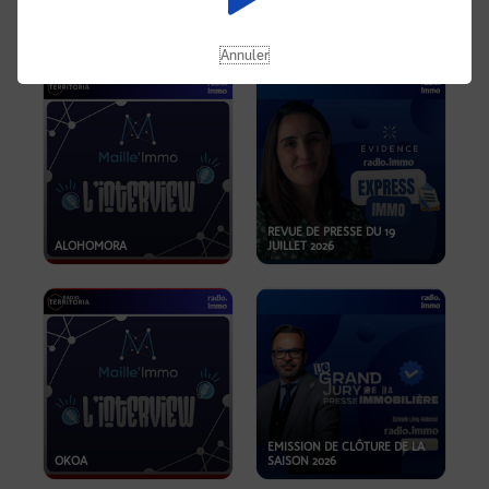
OPPORTUNITÉS… ET SI LE BON
PLAN SE TROUVAIT LÀ OÙ ON
EMISSION SPÉCIALE SIBCA
NE REGARDE PAS ASSEZ ?
2026
Annuler
REVUE DE PRESSE DU 19
ALOHOMORA
JUILLET 2026
EMISSION DE CLÔTURE DE LA
OKOA
SAISON 2026