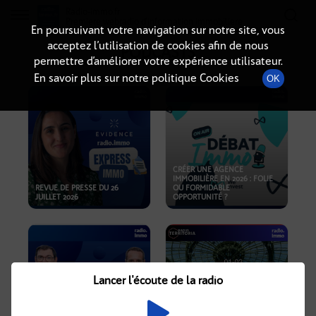
Radio-immo.fr
Premiere webradio d'information immobiliere
En poursuivant votre navigation sur notre site, vous
acceptez l’utilisation de cookies afin de nous
PODCASTS
permettre d’améliorer votre expérience utilisateur.
En savoir plus sur notre politique Cookies
OK
CRÉER UNE AGENCE
IMMOBILIÈRE EN 2026 : FOLIE
REVUE DE PRESSE DU 26
OU FORMIDABLE
JUILLET 2026
OPPORTUNITÉ ?
Lancer l'écoute de la radio
CRISE IMMOBILIÈRE, PRIX EN
BAISSE, NOUVELLES