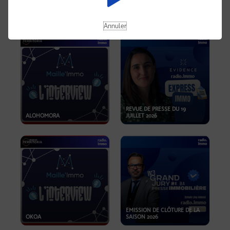
OPPORTUNITÉS… ET SI LE BON
PLAN SE TROUVAIT LÀ OÙ ON
EMISSION SPÉCIALE SIBCA
NE REGARDE PAS ASSEZ ?
2026
Annuler
REVUE DE PRESSE DU 19
ALOHOMORA
JUILLET 2026
EMISSION DE CLÔTURE DE LA
OKOA
SAISON 2026