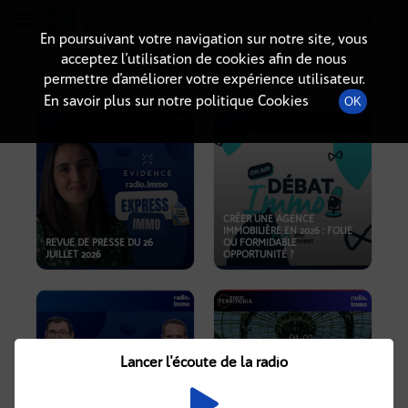
Radio-immo.fr
Premiere webradio d'information immobiliere
En poursuivant votre navigation sur notre site, vous
acceptez l’utilisation de cookies afin de nous
PODCASTS
permettre d’améliorer votre expérience utilisateur.
En savoir plus sur notre politique Cookies
OK
CRÉER UNE AGENCE
IMMOBILIÈRE EN 2026 : FOLIE
REVUE DE PRESSE DU 26
OU FORMIDABLE
JUILLET 2026
OPPORTUNITÉ ?
Lancer l'écoute de la radio
CRISE IMMOBILIÈRE, PRIX EN
BAISSE, NOUVELLES