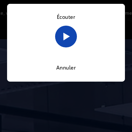
e, vous acceptez l’utilisation de cookies afin de nous perme
Écouter
Le direct
Thématiques
La radio
Le mag
En savoir plus sur notre politique Cookies
OK
Annuler