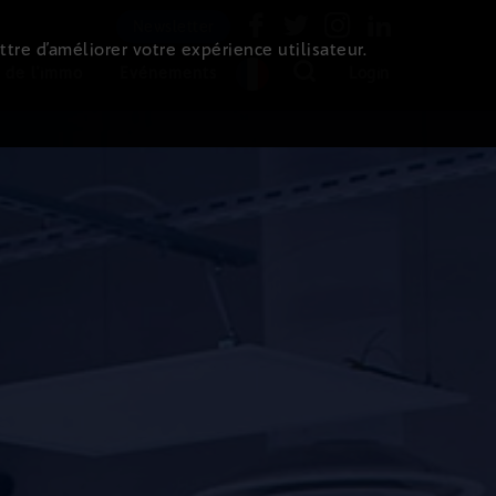
Newsletter
ttre d’améliorer votre expérience utilisateur.
 de l'immo
Evénements
Login