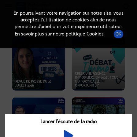
Radio-immo.fr
Premiere webradio d'information immobiliere
En poursuivant votre navigation sur notre site, vous
acceptez l’utilisation de cookies afin de nous
PODCASTS
permettre d’améliorer votre expérience utilisateur.
En savoir plus sur notre politique Cookies
OK
CRÉER UNE AGENCE
IMMOBILIÈRE EN 2026 : FOLIE
REVUE DE PRESSE DU 26
OU FORMIDABLE
JUILLET 2026
OPPORTUNITÉ ?
Lancer l'écoute de la radio
CRISE IMMOBILIÈRE, PRIX EN
BAISSE, NOUVELLES