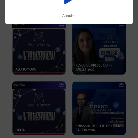
OPPORTUNITÉS… ET SI LE BON
PLAN SE TROUVAIT LÀ OÙ ON
EMISSION SPÉCIALE SIBCA
NE REGARDE PAS ASSEZ ?
2026
Annuler
REVUE DE PRESSE DU 19
ALOHOMORA
JUILLET 2026
EMISSION DE CLÔTURE DE LA
OKOA
SAISON 2026