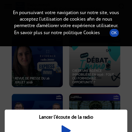
Radio-immo.fr
Premiere webradio d'information immobiliere
En poursuivant votre navigation sur notre site, vous
acceptez l’utilisation de cookies afin de nous
PODCASTS
permettre d’améliorer votre expérience utilisateur.
En savoir plus sur notre politique Cookies
OK
CRÉER UNE AGENCE
IMMOBILIÈRE EN 2026 : FOLIE
REVUE DE PRESSE DU 26
OU FORMIDABLE
JUILLET 2026
OPPORTUNITÉ ?
Lancer l'écoute de la radio
CRISE IMMOBILIÈRE, PRIX EN
BAISSE, NOUVELLES