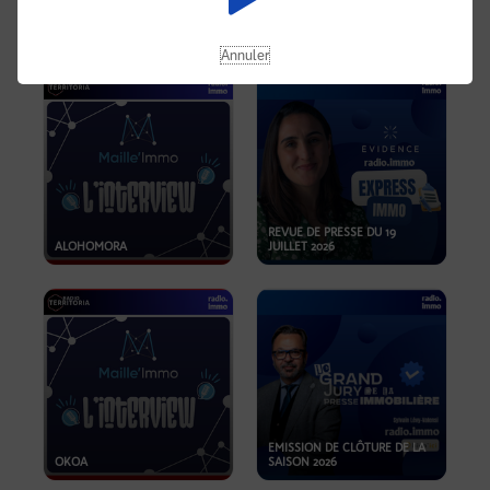
OPPORTUNITÉS… ET SI LE BON
PLAN SE TROUVAIT LÀ OÙ ON
EMISSION SPÉCIALE SIBCA
NE REGARDE PAS ASSEZ ?
2026
Annuler
REVUE DE PRESSE DU 19
ALOHOMORA
JUILLET 2026
EMISSION DE CLÔTURE DE LA
OKOA
SAISON 2026