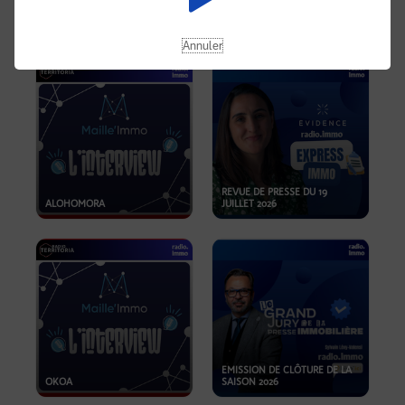
OPPORTUNITÉS… ET SI LE BON
PLAN SE TROUVAIT LÀ OÙ ON
EMISSION SPÉCIALE SIBCA
NE REGARDE PAS ASSEZ ?
2026
Annuler
REVUE DE PRESSE DU 19
ALOHOMORA
JUILLET 2026
EMISSION DE CLÔTURE DE LA
OKOA
SAISON 2026