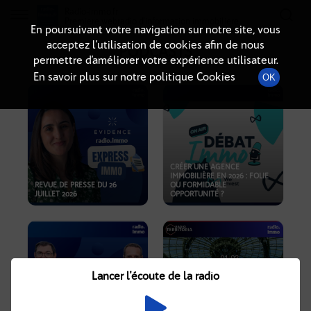
Radio-immo.fr
Premiere webradio d'information immobiliere
En poursuivant votre navigation sur notre site, vous
acceptez l’utilisation de cookies afin de nous
PODCASTS
permettre d’améliorer votre expérience utilisateur.
En savoir plus sur notre politique Cookies
OK
CRÉER UNE AGENCE
IMMOBILIÈRE EN 2026 : FOLIE
REVUE DE PRESSE DU 26
OU FORMIDABLE
JUILLET 2026
OPPORTUNITÉ ?
Lancer l'écoute de la radio
CRISE IMMOBILIÈRE, PRIX EN
BAISSE, NOUVELLES