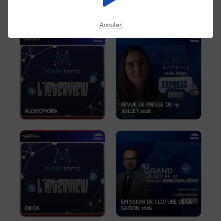
OPPORTUNITÉS… ET SI LE BON
PLAN SE TROUVAIT LÀ OÙ ON
EMISSION SPÉCIALE SIBCA
NE REGARDE PAS ASSEZ ?
2026
Annuler
REVUE DE PRESSE DU 19
ALOHOMORA
JUILLET 2026
EMISSION DE CLÔTURE DE LA
OKOA
SAISON 2026