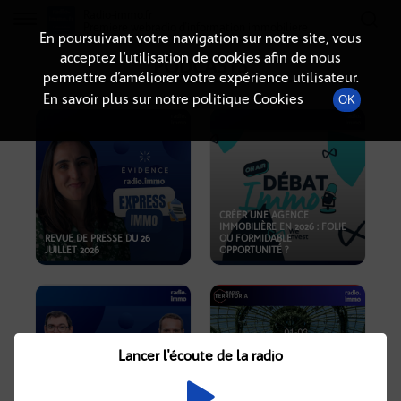
Radio-immo.fr
Premiere webradio d'information immobiliere
En poursuivant votre navigation sur notre site, vous
acceptez l’utilisation de cookies afin de nous
PODCASTS
permettre d’améliorer votre expérience utilisateur.
En savoir plus sur notre politique Cookies
OK
CRÉER UNE AGENCE
IMMOBILIÈRE EN 2026 : FOLIE
REVUE DE PRESSE DU 26
OU FORMIDABLE
JUILLET 2026
OPPORTUNITÉ ?
Lancer l'écoute de la radio
CRISE IMMOBILIÈRE, PRIX EN
BAISSE, NOUVELLES