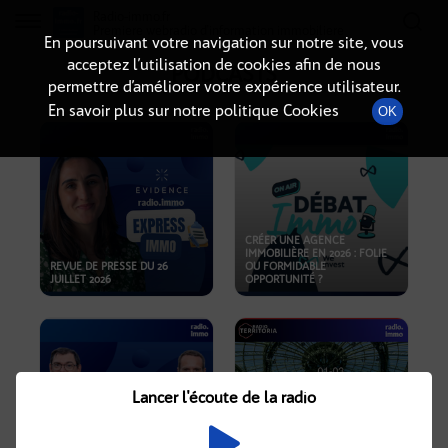
Radio-immo.fr
Premiere webradio d'information immobiliere
En poursuivant votre navigation sur notre site, vous
acceptez l’utilisation de cookies afin de nous
PODCASTS
permettre d’améliorer votre expérience utilisateur.
En savoir plus sur notre politique Cookies
OK
CRÉER UNE AGENCE
IMMOBILIÈRE EN 2026 : FOLIE
REVUE DE PRESSE DU 26
OU FORMIDABLE
JUILLET 2026
OPPORTUNITÉ ?
Lancer l'écoute de la radio
CRISE IMMOBILIÈRE, PRIX EN
BAISSE, NOUVELLES