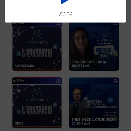
OPPORTUNITÉS… ET SI LE BON
PLAN SE TROUVAIT LÀ OÙ ON
EMISSION SPÉCIALE SIBCA
NE REGARDE PAS ASSEZ ?
2026
Annuler
REVUE DE PRESSE DU 19
ALOHOMORA
JUILLET 2026
EMISSION DE CLÔTURE DE LA
OKOA
SAISON 2026