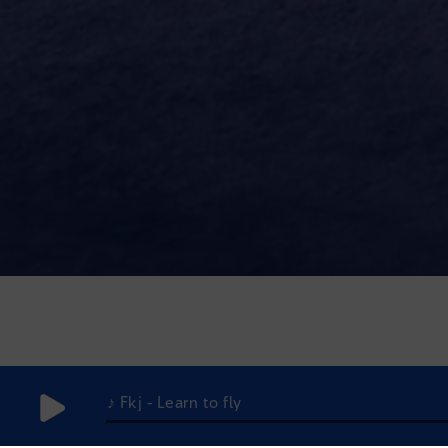
♪ Fkj - Learn to fly