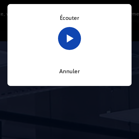
e, vous acceptez l’utilisation de cookies afin de nous perme
Écouter
Le direct
Thématiques
La radio
Le mag
En savoir plus sur notre politique Cookies
OK
Annuler