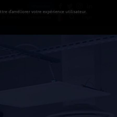
Newsletter
ttre d’améliorer votre expérience utilisateur.
 de l'immo
Evénements
Login